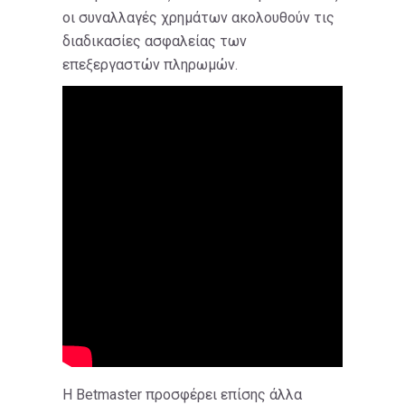
οι συναλλαγές χρημάτων ακολουθούν τις
διαδικασίες ασφαλείας των
επεξεργαστών πληρωμών.
Η Betmaster προσφέρει επίσης άλλα