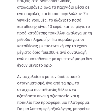
παίζεις στο Betmaster Casino,
απολαμβάνεις όλα τα παιχνίδια μέσα σε
ένα ασφαλές και δίκαιο περιβάλλον. Σε
γενικές γραμμές, το ελάχιστο ποσό
κατάθεσης είναι 10 ευρώ και το μέγιστο
ποσό κατάθεσης ποικίλλει ανάλογα με τη
μέθοδο πληρωμής. Για παράδειγμα, οι
καταθέσεις με πιστωτική κάρτα έχουν
μέγιστο όριο four.000 € ανά συναλλαγή,
ενώ οι καταθέσεις με κρυπτονόμισμα δεν
έχουν μέγιστο όριο.
Αν ασχολείστε με τον διαδικτυακό
στοιχηματισμό, ένα από τα πρώτα
στοιχεία που πιθανώς θέλετε να
εξετάσετε είναι η αξιοπιστία και η
ποικιλία που προσφέρει μια πλατφόρμα.
Για μια λεπτομερή αξιολόγηση, μπορείτε