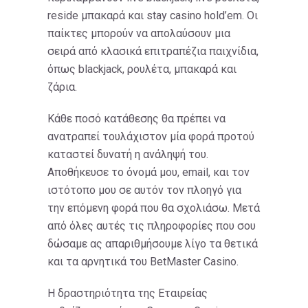
reside μπακαρά και stay casino hold’em. Οι
παίκτες μπορούν να απολαύσουν μια
σειρά από κλασικά επιτραπέζια παιχνίδια,
όπως blackjack, ρουλέτα, μπακαρά και
ζάρια.
Κάθε ποσό κατάθεσης θα πρέπει να
ανατραπεί τουλάχιστον μία φορά προτού
καταστεί δυνατή η ανάληψή του.
Αποθήκευσε το όνομά μου, email, και τον
ιστότοπο μου σε αυτόν τον πλοηγό για
την επόμενη φορά που θα σχολιάσω. Μετά
από όλες αυτές τις πληροφορίες που σου
δώσαμε ας απαριθμήσουμε λίγο τα θετικά
και τα αρνητικά του BetMaster Casino.
Η δραστηριότητα της Εταιρείας