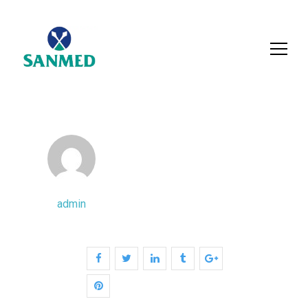
Search
for:
admin