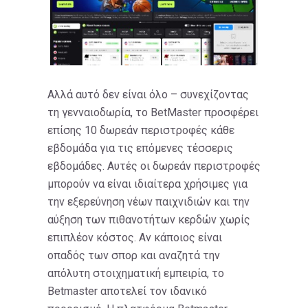
Αλλά αυτό δεν είναι όλο – συνεχίζοντας
τη γενναιοδωρία, το BetMaster προσφέρει
επίσης 10 δωρεάν περιστροφές κάθε
εβδομάδα για τις επόμενες τέσσερις
εβδομάδες. Αυτές οι δωρεάν περιστροφές
μπορούν να είναι ιδιαίτερα χρήσιμες για
την εξερεύνηση νέων παιχνιδιών και την
αύξηση των πιθανοτήτων κερδών χωρίς
επιπλέον κόστος. Αν κάποιος είναι
οπαδός των σπορ και αναζητά την
απόλυτη στοιχηματική εμπειρία, το
Betmaster αποτελεί τον ιδανικό