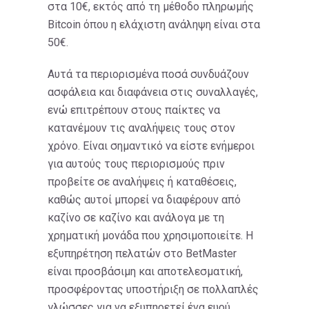
στα 10€, εκτός από τη μέθοδο πληρωμής
Bitcoin όπου η ελάχιστη ανάληψη είναι στα
50€.
Αυτά τα περιορισμένα ποσά συνδυάζουν
ασφάλεια και διαφάνεια στις συναλλαγές,
ενώ επιτρέπουν στους παίκτες να
κατανέμουν τις αναλήψεις τους στον
χρόνο. Είναι σημαντικό να είστε ενήμεροι
για αυτούς τους περιορισμούς πριν
προβείτε σε αναλήψεις ή καταθέσεις,
καθώς αυτοί μπορεί να διαφέρουν από
καζίνο σε καζίνο και ανάλογα με τη
χρηματική μονάδα που χρησιμοποιείτε. Η
εξυπηρέτηση πελατών στο BetMaster
είναι προσβάσιμη και αποτελεσματική,
προσφέροντας υποστήριξη σε πολλαπλές
γλώσσες για να εξυπηρετεί ένα ευρύ