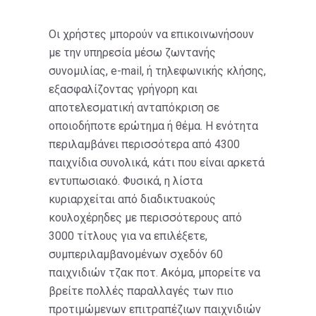
Οι χρήστες μπορούν να επικοινωνήσουν
με την υπηρεσία μέσω ζωντανής
συνομιλίας, e-mail, ή τηλεφωνικής κλήσης,
εξασφαλίζοντας γρήγορη και
αποτελεσματική ανταπόκριση σε
οποιοδήποτε ερώτημα ή θέμα. Η ενότητα
περιλαμβάνει περισσότερα από 4300
παιχνίδια συνολικά, κάτι που είναι αρκετά
εντυπωσιακό. Φυσικά, η λίστα
κυριαρχείται από διαδικτυακούς
κουλοχέρηδες με περισσότερους από
3000 τίτλους για να επιλέξετε,
συμπεριλαμβανομένων σχεδόν 60
παιχνιδιών τζακ ποτ. Ακόμα, μπορείτε να
βρείτε πολλές παραλλαγές των πιο
προτιμώμενων επιτραπέζιων παιχνιδιών