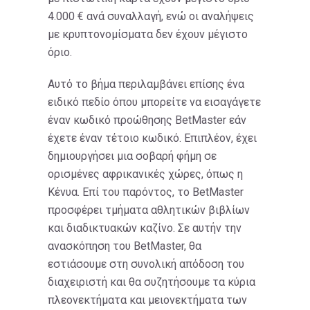
4.000 € ανά συναλλαγή, ενώ οι αναλήψεις
με κρυπτονομίσματα δεν έχουν μέγιστο
όριο.
Αυτό το βήμα περιλαμβάνει επίσης ένα
ειδικό πεδίο όπου μπορείτε να εισαγάγετε
έναν κωδικό προώθησης BetMaster εάν
έχετε έναν τέτοιο κωδικό. Επιπλέον, έχει
δημιουργήσει μια σοβαρή φήμη σε
ορισμένες αφρικανικές χώρες, όπως η
Κένυα. Επί του παρόντος, το BetMaster
προσφέρει τμήματα αθλητικών βιβλίων
και διαδικτυακών καζίνο. Σε αυτήν την
ανασκόπηση του BetMaster, θα
εστιάσουμε στη συνολική απόδοση του
διαχειριστή και θα συζητήσουμε τα κύρια
πλεονεκτήματα και μειονεκτήματα των