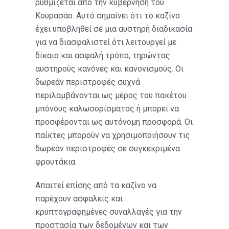
ρυθμίζεται από την κυβέρνηση του
Κουρασάο. Αυτό σημαίνει ότι το καζίνο
έχει υποβληθεί σε μια αυστηρή διαδικασία
για να διασφαλιστεί ότι λειτουργεί με
δίκαιο και ασφαλή τρόπο, τηρώντας
αυστηρούς κανόνες και κανονισμούς. Οι
δωρεάν περιστροφές συχνά
περιλαμβάνονται ως μέρος του πακέτου
μπόνους καλωσορίσματος ή μπορεί να
προσφέρονται ως αυτόνομη προσφορά. Οι
παίκτες μπορούν να χρησιμοποιήσουν τις
δωρεάν περιστροφές σε συγκεκριμένα
φρουτάκια.
Απαιτεί επίσης από τα καζίνο να
παρέχουν ασφαλείς και
κρυπτογραφημένες συναλλαγές για την
προστασία των δεδομένων και των