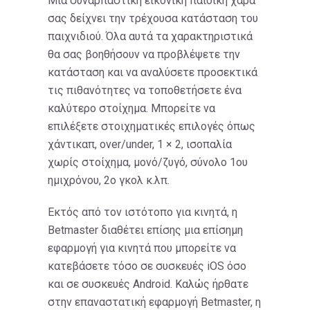
Μια συναρπαστική εικονική παιδική χαρά
σας δείχνει την τρέχουσα κατάσταση του
παιχνιδιού. Όλα αυτά τα χαρακτηριστικά
θα σας βοηθήσουν να προβλέψετε την
κατάσταση και να αναλύσετε προσεκτικά
τις πιθανότητες να τοποθετήσετε ένα
καλύτερο στοίχημα. Μπορείτε να
επιλέξετε στοιχηματικές επιλογές όπως
χάντικαπ, over/under, 1 × 2, ισοπαλία
χωρίς στοίχημα, μονό/ζυγό, σύνολο 1ου
ημιχρόνου, 2ο γκολ κ.λπ.
Εκτός από τον ιστότοπο για κινητά, η
Betmaster διαθέτει επίσης μια επίσημη
εφαρμογή για κινητά που μπορείτε να
κατεβάσετε τόσο σε συσκευές iOS όσο
και σε συσκευές Android. Καλώς ήρθατε
στην επαναστατική εφαρμογή Betmaster, η