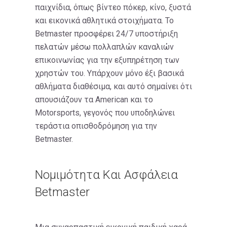
παιχνίδια, όπως βίντεο πόκερ, κίνο, ξυστά
και εικονικά αθλητικά στοιχήματα. Το
Betmaster προσφέρει 24/7 υποστήριξη
πελατών μέσω πολλαπλών καναλιών
επικοινωνίας για την εξυπηρέτηση των
χρηστών του. Υπάρχουν μόνο έξι βασικά
αθλήματα διαθέσιμα, και αυτό σημαίνει ότι
απουσιάζουν τα American και το
Motorsports, γεγονός που υποδηλώνει
τεράστια οπισθοδρόμηση για την
Betmaster.
Νομιμότητα Και Ασφάλεια
Betmaster