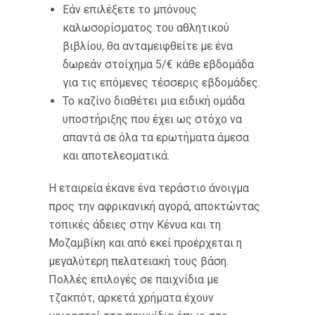
Εάν επιλέξετε το μπόνους
καλωσορίσματος του αθλητικού
βιβλίου, θα ανταμειφθείτε με ένα
δωρεάν στοίχημα 5/€ κάθε εβδομάδα
για τις επόμενες τέσσερις εβδομάδες.
Το καζίνο διαθέτει μια ειδική ομάδα
υποστήριξης που έχει ως στόχο να
απαντά σε όλα τα ερωτήματα άμεσα
και αποτελεσματικά.
Η εταιρεία έκανε ένα τεράστιο άνοιγμα
προς την αφρικανική αγορά, αποκτώντας
τοπικές άδειες στην Κένυα και τη
Μοζαμβίκη και από εκεί προέρχεται η
μεγαλύτερη πελατειακή τους βάση.
Πολλές επιλογές σε παιχνίδια με
τζακπότ, αρκετά χρήματα έχουν