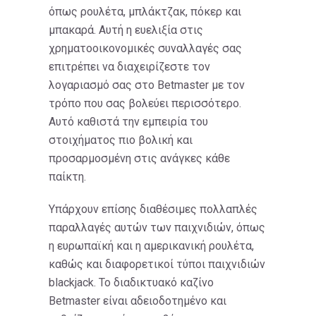
όπως ρουλέτα, μπλάκτζακ, πόκερ και
μπακαρά. Αυτή η ευελιξία στις
χρηματοοικονομικές συναλλαγές σας
επιτρέπει να διαχειρίζεστε τον
λογαριασμό σας στο Betmaster με τον
τρόπο που σας βολεύει περισσότερο.
Αυτό καθιστά την εμπειρία του
στοιχήματος πιο βολική και
προσαρμοσμένη στις ανάγκες κάθε
παίκτη.
Υπάρχουν επίσης διαθέσιμες πολλαπλές
παραλλαγές αυτών των παιχνιδιών, όπως
η ευρωπαϊκή και η αμερικανική ρουλέτα,
καθώς και διαφορετικοί τύποι παιχνιδιών
blackjack. Το διαδικτυακό καζίνο
Betmaster είναι αδειοδοτημένο και