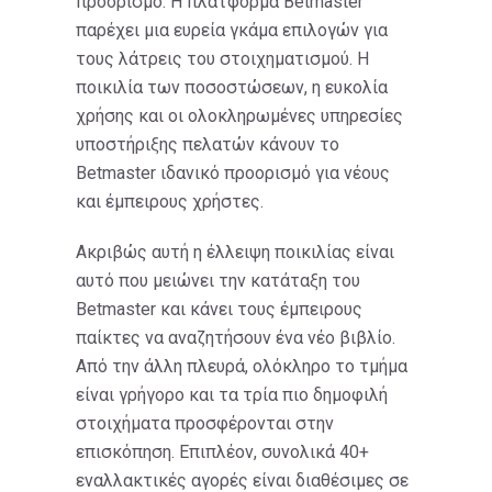
προορισμό. Η πλατφόρμα Betmaster
παρέχει μια ευρεία γκάμα επιλογών για
τους λάτρεις του στοιχηματισμού. Η
ποικιλία των ποσοστώσεων, η ευκολία
χρήσης και οι ολοκληρωμένες υπηρεσίες
υποστήριξης πελατών κάνουν το
Betmaster ιδανικό προορισμό για νέους
και έμπειρους χρήστες.
Ακριβώς αυτή η έλλειψη ποικιλίας είναι
αυτό που μειώνει την κατάταξη του
Betmaster και κάνει τους έμπειρους
παίκτες να αναζητήσουν ένα νέο βιβλίο.
Από την άλλη πλευρά, ολόκληρο το τμήμα
είναι γρήγορο και τα τρία πιο δημοφιλή
στοιχήματα προσφέρονται στην
επισκόπηση. Επιπλέον, συνολικά 40+
εναλλακτικές αγορές είναι διαθέσιμες σε