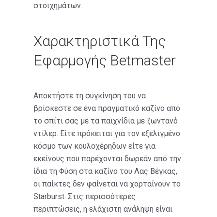
στοιχημάτων.
Χαρακτηριστικά Της
Εφαρμογής Betmaster
Αποκτήστε τη συγκίνηση του να
βρίσκεστε σε ένα πραγματικό καζίνο από
το σπίτι σας με τα παιχνίδια με ζωντανό
ντίλερ. Είτε πρόκειται για τον εξελιγμένο
κόσμο των κουλοχέρηδων είτε για
εκείνους που παρέχονται δωρεάν από την
ίδια τη Φύση στα καζίνο του Λας Βέγκας,
οι παίκτες δεν φαίνεται να χορταίνουν το
Starburst. Στις περισσότερες
περιπτώσεις, η ελάχιστη ανάληψη είναι